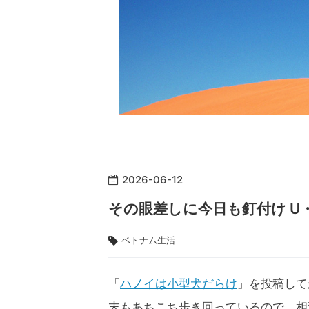
2026
-
06
-
12
その眼差しに今日も釘付け U
ベトナム生活
「
ハノイは小型犬だらけ
」を投稿して
末もあちこち歩き回っているので、相